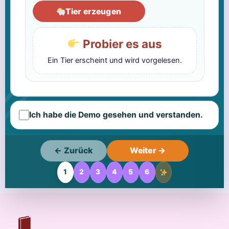
Tier erzeugen
Probier es aus
Ein Tier erscheint und wird vorgelesen.
Ich habe die Demo gesehen und verstanden.
← Zurück
Weiter →
1
2
3
4
5
6