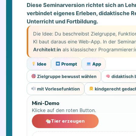
Diese Seminarversion richtet sich an Leh
verbindet eigenes Erleben, didaktische R
Unterricht und Fortbildung.
Die Idee: Du beschreibst Zielgruppe, Funktio
KI baut daraus eine Web-App. In der Seminar
Architekt:in
als klassische:r Programmierer:i
Idee
Prompt
App
Zielgruppe bewusst wählen
didaktisch
mit Vorlesefunktion
kindgerecht gedac
Mini-Demo
Klicke auf den roten Button.
Tier erzeugen