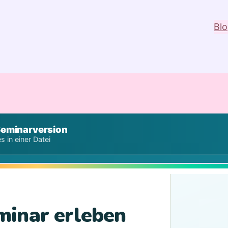
Bl
 Seminarversion
s in einer Datei
minar erleben