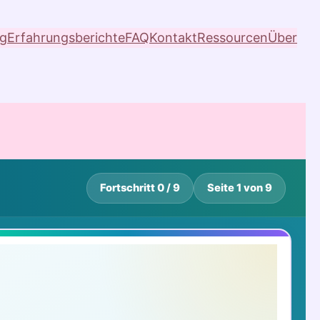
og
Erfahrungsberichte
FAQ
Kontakt
Ressourcen
Über
Fortschritt 0 / 9
Seite 1 von 9