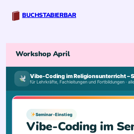
Zum
Inhalt
BUCHSTABIERBAR
springen
Workshop April
Vibe-Coding im Religionsunterricht –
für Lehrkräfte, Fachleitungen und Fortbildungen · alle
Seminar-Einstieg
Vibe-Coding im Se