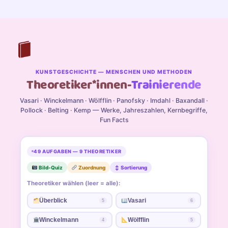
KUNSTGESCHICHTE — MENSCHEN UND METHODEN
Theoretiker*innen-
Trainierende
Vasari · Winckelmann · Wölfflin · Panofsky · Imdahl · Baxandall ·
Pollock · Belting · Kemp — Werke, Jahreszahlen, Kernbegriffe,
Fun Facts
49 AUFGABEN — 9 THEORETIKER
Bild-Quiz
Zuordnung
↕ Sortierung
Theoretiker wählen (leer = alle):
Überblick
Vasari
5
6
Winckelmann
Wölfflin
4
5