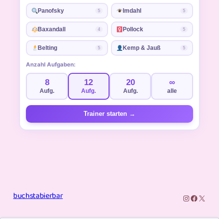
Panofsky
Imdahl
5
5
Baxandall
Pollock
4
5
Belting
Kemp & Jauß
5
5
Anzahl Aufgaben:
8
12
20
∞
Aufg.
Aufg.
Aufg.
alle
Trainer starten →
buchstabierbar
Instagram
Facebo
X